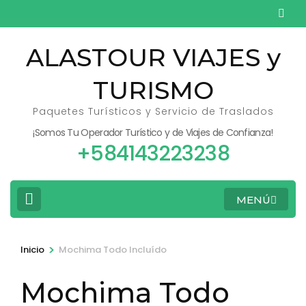
Saltar
al
contenido
ALASTOUR VIAJES y
(presiona
TURISMO
la
tecla
Paquetes Turísticos y Servicio de Traslados
Intro)
¡Somos Tu Operador Turístico y de Viajes de Confianza!
+584143223238
MENÚ
>
Inicio
Mochima Todo Incluído
Mochima Todo