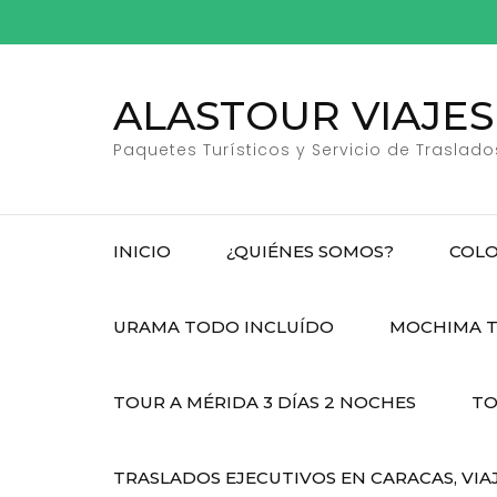
Saltar
al
contenido
ALASTOUR VIAJES
(presiona
la
Paquetes Turísticos y Servicio de Traslado
tecla
Intro)
INICIO
¿QUIÉNES SOMOS?
COLO
URAMA TODO INCLUÍDO
MOCHIMA T
TOUR A MÉRIDA 3 DÍAS 2 NOCHES
TO
TRASLADOS EJECUTIVOS EN CARACAS, VIA