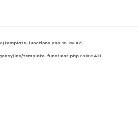
c/template-functions.php
on line
421
gency/inc/template-functions.php
on line
421