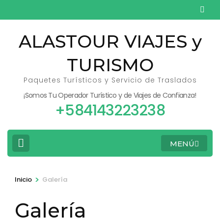
Saltar
al
contenido
ALASTOUR VIAJES y
(presiona
TURISMO
la
tecla
Paquetes Turísticos y Servicio de Traslados
Intro)
¡Somos Tu Operador Turístico y de Viajes de Confianza!
+584143223238
MENÚ
>
Inicio
Galería
Galería