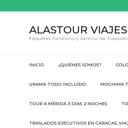
Saltar
al
contenido
ALASTOUR VIAJES
(presiona
la
Paquetes Turísticos y Servicio de Traslado
tecla
Intro)
INICIO
¿QUIÉNES SOMOS?
COLO
URAMA TODO INCLUÍDO
MOCHIMA T
TOUR A MÉRIDA 3 DÍAS 2 NOCHES
TO
TRASLADOS EJECUTIVOS EN CARACAS, VIA