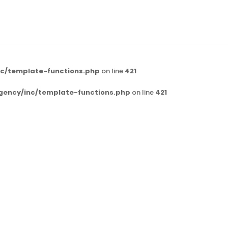
c/template-functions.php
on line
421
gency/inc/template-functions.php
on line
421