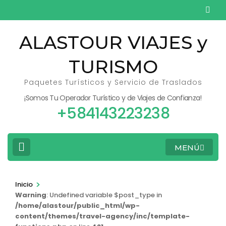
Saltar
al
contenido
ALASTOUR VIAJES y
(presiona
TURISMO
la
tecla
Paquetes Turísticos y Servicio de Traslados
Intro)
¡Somos Tu Operador Turístico y de Viajes de Confianza!
+584143223238
MENÚ
>
Inicio
Warning
: Undefined variable $post_type in
/home/alastour/public_html/wp-
content/themes/travel-agency/inc/template-