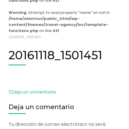
functions.php
on line
421
Warning
: Attempt to read property "name" on null in
/home/alastour/public_html/wp-
content/themes/travel-agency/inc/template-
functions.php
on line
421
20161118_1501451
20161118_1501451
en
Deja un comentario
20161118_1501451
Deja un comentario
Tu dirección de correo electrónico no será