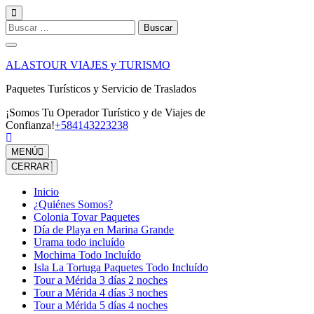
Saltar
al
Buscar:
contenido
(presiona
la
ALASTOUR VIAJES y TURISMO
tecla
Intro)
Paquetes Turísticos y Servicio de Traslados
¡Somos Tu Operador Turístico y de Viajes de
Confianza!
+584143223238
MENÚ
CERRAR
Inicio
¿Quiénes Somos?
Colonia Tovar Paquetes
Día de Playa en Marina Grande
Urama todo incluído
Mochima Todo Incluído
Isla La Tortuga Paquetes Todo Incluído
Tour a Mérida 3 días 2 noches
Tour a Mérida 4 días 3 noches
Tour a Mérida 5 días 4 noches