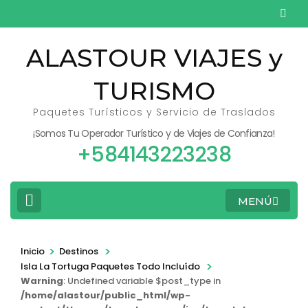
Saltar
al
contenido
ALASTOUR VIAJES y
(presiona
TURISMO
la
tecla
Paquetes Turísticos y Servicio de Traslados
Intro)
¡Somos Tu Operador Turístico y de Viajes de Confianza!
+584143223238
MENÚ
>
>
Inicio
Destinos
>
Isla La Tortuga Paquetes Todo Incluído
Warning
: Undefined variable $post_type in
/home/alastour/public_html/wp-