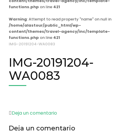
content/themes/travel-agency/inc/template-
functions.php
on line
421
Warning
: Attempt to read property "name" on null in
/home/alastour/public_html/wp-
content/themes/travel-agency/inc/template-
functions.php
on line
421
IMG-20191204-WA0083
IMG-20191204-
WA0083
en
Deja un comentario
IMG-
Deja un comentario
20191204-