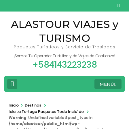
Saltar
al
contenido
ALASTOUR VIAJES y
(presiona
TURISMO
la
tecla
Paquetes Turísticos y Servicio de Traslados
Intro)
¡Somos Tu Operador Turístico y de Viajes de Confianza!
+584143223238
MENÚ
>
>
Inicio
Destinos
>
Isla La Tortuga Paquetes Todo Incluído
Warning
: Undefined variable $post_type in
/home/alastour/public_html/wp-