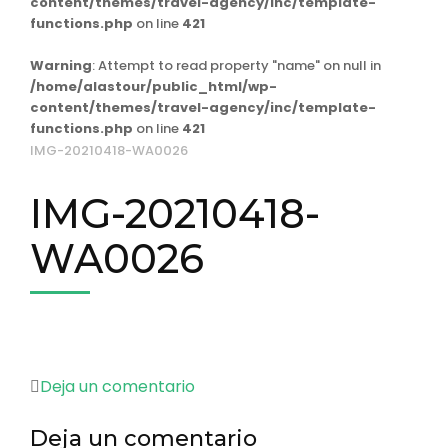
content/themes/travel-agency/inc/template-
functions.php
on line
421
Warning
: Attempt to read property "name" on null in
/home/alastour/public_html/wp-
content/themes/travel-agency/inc/template-
functions.php
on line
421
IMG-20210418-WA0026
IMG-20210418-
WA0026
en
Deja un comentario
IMG-
Deja un comentario
20210418-