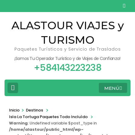
Saltar
al
contenido
ALASTOUR VIAJES y
(presiona
TURISMO
la
tecla
Paquetes Turísticos y Servicio de Traslados
Intro)
¡Somos Tu Operador Turístico y de Viajes de Confianza!
+584143223238
MENÚ
>
>
Inicio
Destinos
>
Isla La Tortuga Paquetes Todo Incluído
Warning
: Undefined variable $post_type in
/home/alastour/public_html/wp-