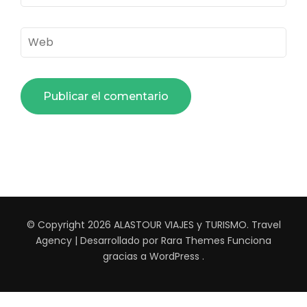
electrónico
*
Web
© Copyright 2026
ALASTOUR VIAJES y TURISMO
.
Travel
Agency | Desarrollado por
Rara Themes
Funciona
gracias a
WordPress
.