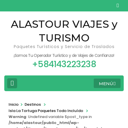
Saltar
al
contenido
ALASTOUR VIAJES y
(presiona
TURISMO
la
tecla
Paquetes Turísticos y Servicio de Traslados
Intro)
¡Somos Tu Operador Turístico y de Viajes de Confianza!
+584143223238
MENÚ
>
>
Inicio
Destinos
>
Isla La Tortuga Paquetes Todo Incluído
Warning
: Undefined variable $post_type in
/home/alastour/public_html/wp-