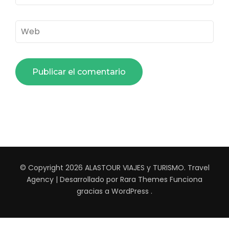
electrónico
*
Web
© Copyright 2026
ALASTOUR VIAJES y TURISMO
.
Travel
Agency | Desarrollado por
Rara Themes
Funciona
gracias a
WordPress
.