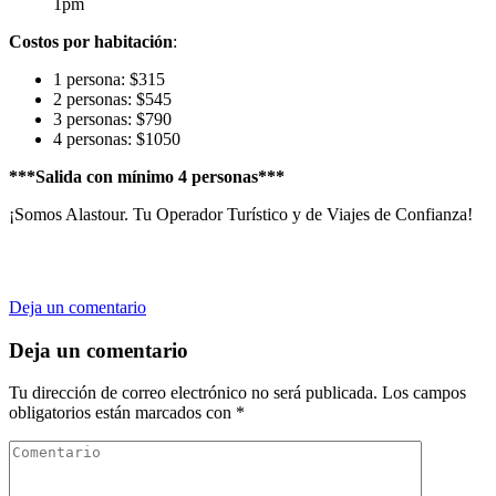
1pm
Costos por habitación
:
1 persona: $315
2 personas: $545
3 personas: $790
4 personas: $1050
***Salida con mínimo 4 personas***
¡Somos Alastour. Tu Operador Turístico y de Viajes de Confianza!
en
Deja un comentario
Lechería
todo
Deja un comentario
incluído
Tu dirección de correo electrónico no será publicada.
Los campos
obligatorios están marcados con
*
Comentario