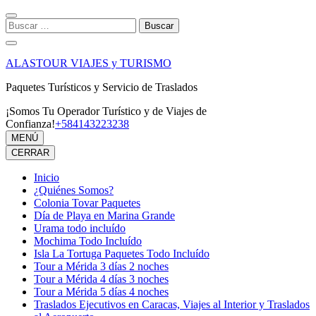
Saltar
al
Buscar:
contenido
(presiona
la
ALASTOUR VIAJES y TURISMO
tecla
Intro)
Paquetes Turísticos y Servicio de Traslados
¡Somos Tu Operador Turístico y de Viajes de
Confianza!
+584143223238
MENÚ
CERRAR
Inicio
¿Quiénes Somos?
Colonia Tovar Paquetes
Día de Playa en Marina Grande
Urama todo incluído
Mochima Todo Incluído
Isla La Tortuga Paquetes Todo Incluído
Tour a Mérida 3 días 2 noches
Tour a Mérida 4 días 3 noches
Tour a Mérida 5 días 4 noches
Traslados Ejecutivos en Caracas, Viajes al Interior y Traslados