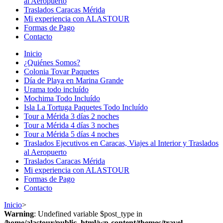
al Aeropuerto
Traslados Caracas Mérida
Mi experiencia con ALASTOUR
Formas de Pago
Contacto
Inicio
¿Quiénes Somos?
Colonia Tovar Paquetes
Día de Playa en Marina Grande
Urama todo incluído
Mochima Todo Incluído
Isla La Tortuga Paquetes Todo Incluído
Tour a Mérida 3 días 2 noches
Tour a Mérida 4 días 3 noches
Tour a Mérida 5 días 4 noches
Traslados Ejecutivos en Caracas, Viajes al Interior y Traslados
al Aeropuerto
Traslados Caracas Mérida
Mi experiencia con ALASTOUR
Formas de Pago
Contacto
Inicio
>
Warning
: Undefined variable $post_type in
/home/alastour/public_html/wp-content/themes/travel-