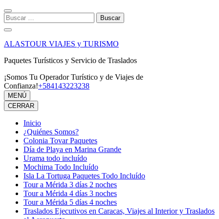
Saltar
al
Buscar:
contenido
(presiona
la
ALASTOUR VIAJES y TURISMO
tecla
Intro)
Paquetes Turísticos y Servicio de Traslados
¡Somos Tu Operador Turístico y de Viajes de
Confianza!
+584143223238
MENÚ
CERRAR
Inicio
¿Quiénes Somos?
Colonia Tovar Paquetes
Día de Playa en Marina Grande
Urama todo incluído
Mochima Todo Incluído
Isla La Tortuga Paquetes Todo Incluído
Tour a Mérida 3 días 2 noches
Tour a Mérida 4 días 3 noches
Tour a Mérida 5 días 4 noches
Traslados Ejecutivos en Caracas, Viajes al Interior y Traslados