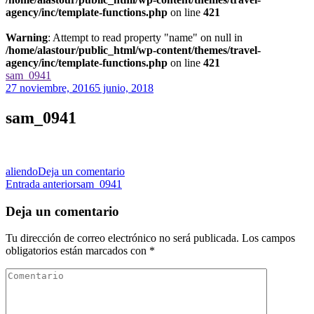
agency/inc/template-functions.php
on line
421
Warning
: Attempt to read property "name" on null in
/home/alastour/public_html/wp-content/themes/travel-
agency/inc/template-functions.php
on line
421
sam_0941
27 noviembre, 2016
5 junio, 2018
sam_0941
en
aliendo
Deja un comentario
Navegación
sam_0941
Entrada anterior
sam_0941
de
Deja un comentario
las
Tu dirección de correo electrónico no será publicada.
Los campos
entradas
obligatorios están marcados con
*
Comentario