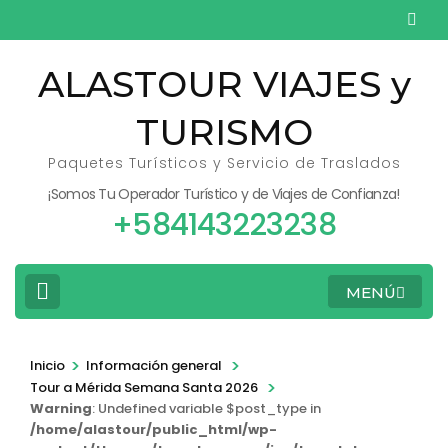
Saltar
al
contenido
ALASTOUR VIAJES y
(presiona
TURISMO
la
tecla
Paquetes Turísticos y Servicio de Traslados
Intro)
¡Somos Tu Operador Turístico y de Viajes de Confianza!
+584143223238
MENÚ
>
>
Inicio
Información general
>
Tour a Mérida Semana Santa 2026
Warning
: Undefined variable $post_type in
/home/alastour/public_html/wp-