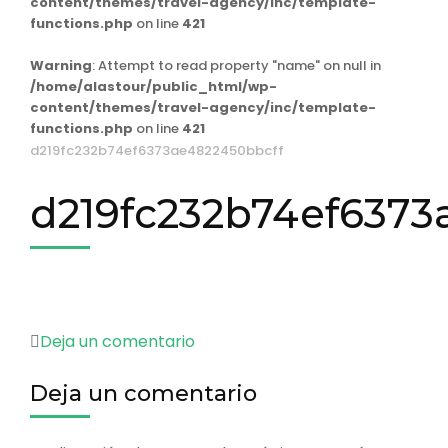
content/themes/travel-agency/inc/template-
functions.php
on line
421
Warning
: Attempt to read property "name" on null in
/home/alastour/public_html/wp-
content/themes/travel-agency/inc/template-
functions.php
on line
421
d219fc232b74ef6373ae4822450bbcff
d219fc232b74ef6373
en
Deja un comentario
d219fc232b74ef6373ae4822450
Deja un comentario