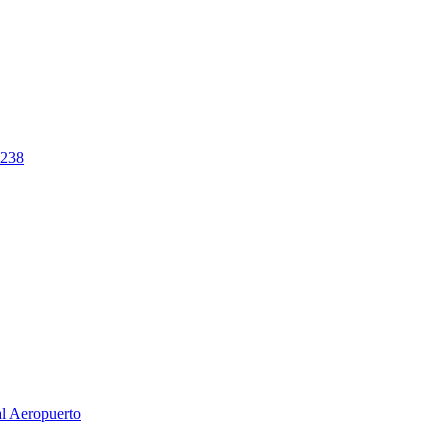
238
al Aeropuerto