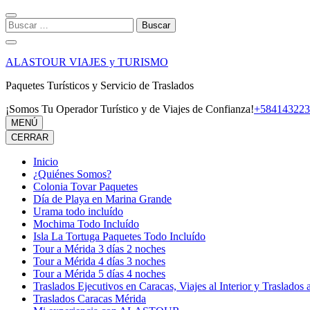
Saltar
al
Buscar:
contenido
(presiona
la
ALASTOUR VIAJES y TURISMO
tecla
Intro)
Paquetes Turísticos y Servicio de Traslados
¡Somos Tu Operador Turístico y de Viajes de Confianza!
+584143223
MENÚ
CERRAR
Inicio
¿Quiénes Somos?
Colonia Tovar Paquetes
Día de Playa en Marina Grande
Urama todo incluído
Mochima Todo Incluído
Isla La Tortuga Paquetes Todo Incluído
Tour a Mérida 3 días 2 noches
Tour a Mérida 4 días 3 noches
Tour a Mérida 5 días 4 noches
Traslados Ejecutivos en Caracas, Viajes al Interior y Traslados 
Traslados Caracas Mérida