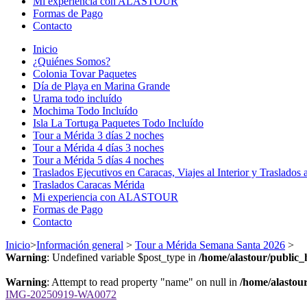
Mi experiencia con ALASTOUR
Formas de Pago
Contacto
Inicio
¿Quiénes Somos?
Colonia Tovar Paquetes
Día de Playa en Marina Grande
Urama todo incluído
Mochima Todo Incluído
Isla La Tortuga Paquetes Todo Incluído
Tour a Mérida 3 días 2 noches
Tour a Mérida 4 días 3 noches
Tour a Mérida 5 días 4 noches
Traslados Ejecutivos en Caracas, Viajes al Interior y Traslados 
Traslados Caracas Mérida
Mi experiencia con ALASTOUR
Formas de Pago
Contacto
Inicio
>
Información general
>
Tour a Mérida Semana Santa 2026
>
Warning
: Undefined variable $post_type in
/home/alastour/public_
Warning
: Attempt to read property "name" on null in
/home/alastour
IMG-20250919-WA0072