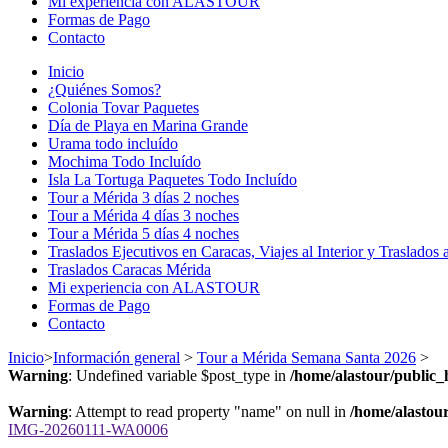
Mi experiencia con ALASTOUR
Formas de Pago
Contacto
Inicio
¿Quiénes Somos?
Colonia Tovar Paquetes
Día de Playa en Marina Grande
Urama todo incluído
Mochima Todo Incluído
Isla La Tortuga Paquetes Todo Incluído
Tour a Mérida 3 días 2 noches
Tour a Mérida 4 días 3 noches
Tour a Mérida 5 días 4 noches
Traslados Ejecutivos en Caracas, Viajes al Interior y Traslados 
Traslados Caracas Mérida
Mi experiencia con ALASTOUR
Formas de Pago
Contacto
Inicio
>
Información general
>
Tour a Mérida Semana Santa 2026
>
Warning
: Undefined variable $post_type in
/home/alastour/public_
Warning
: Attempt to read property "name" on null in
/home/alastour
IMG-20260111-WA0006