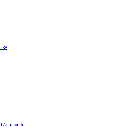
238
al Aeropuerto