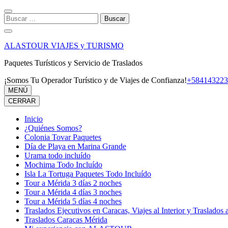
Saltar
al
Buscar:
contenido
(presiona
la
ALASTOUR VIAJES y TURISMO
tecla
Intro)
Paquetes Turísticos y Servicio de Traslados
¡Somos Tu Operador Turístico y de Viajes de Confianza!
+584143223
MENÚ
CERRAR
Inicio
¿Quiénes Somos?
Colonia Tovar Paquetes
Día de Playa en Marina Grande
Urama todo incluído
Mochima Todo Incluído
Isla La Tortuga Paquetes Todo Incluído
Tour a Mérida 3 días 2 noches
Tour a Mérida 4 días 3 noches
Tour a Mérida 5 días 4 noches
Traslados Ejecutivos en Caracas, Viajes al Interior y Traslados 
Traslados Caracas Mérida