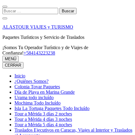
Saltar
al
Buscar:
contenido
(presiona
la
ALASTOUR VIAJES y TURISMO
tecla
Intro)
Paquetes Turísticos y Servicio de Traslados
¡Somos Tu Operador Turístico y de Viajes de
Confianza!
+584143223238
MENÚ
CERRAR
Inicio
¿Quiénes Somos?
Colonia Tovar Paquetes
Día de Playa en Marina Grande
Urama todo incluído
Mochima Todo Incluído
Isla La Tortuga Paquetes Todo Incluído
Tour a Mérida 3 días 2 noches
Tour a Mérida 4 días 3 noches
Tour a Mérida 5 días 4 noches
Traslados Ejecutivos en Caracas, Viajes al Interior y Traslados