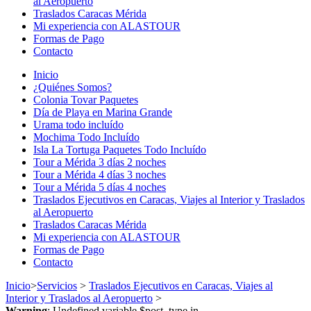
al Aeropuerto
Traslados Caracas Mérida
Mi experiencia con ALASTOUR
Formas de Pago
Contacto
Inicio
¿Quiénes Somos?
Colonia Tovar Paquetes
Día de Playa en Marina Grande
Urama todo incluído
Mochima Todo Incluído
Isla La Tortuga Paquetes Todo Incluído
Tour a Mérida 3 días 2 noches
Tour a Mérida 4 días 3 noches
Tour a Mérida 5 días 4 noches
Traslados Ejecutivos en Caracas, Viajes al Interior y Traslados
al Aeropuerto
Traslados Caracas Mérida
Mi experiencia con ALASTOUR
Formas de Pago
Contacto
Inicio
>
Servicios
>
Traslados Ejecutivos en Caracas, Viajes al
Interior y Traslados al Aeropuerto
>
Warning
: Undefined variable $post_type in