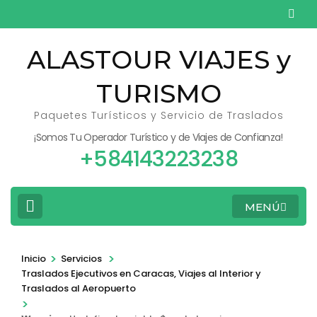
Saltar
al
contenido
ALASTOUR VIAJES y
(presiona
TURISMO
la
tecla
Paquetes Turísticos y Servicio de Traslados
Intro)
¡Somos Tu Operador Turístico y de Viajes de Confianza!
+584143223238
MENÚ
>
>
Inicio
Servicios
Traslados Ejecutivos en Caracas, Viajes al Interior y
Traslados al Aeropuerto
>