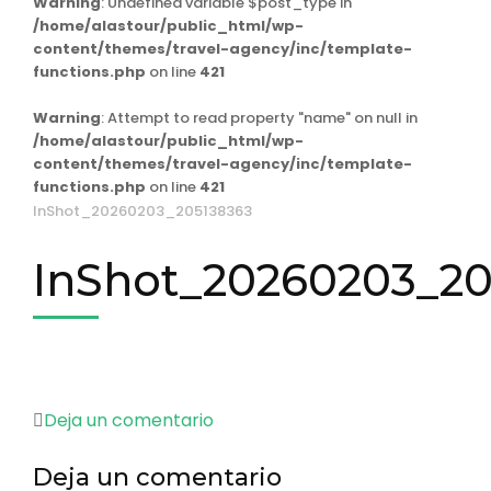
Warning
: Undefined variable $post_type in
/home/alastour/public_html/wp-
content/themes/travel-agency/inc/template-
functions.php
on line
421
Warning
: Attempt to read property "name" on null in
/home/alastour/public_html/wp-
content/themes/travel-agency/inc/template-
functions.php
on line
421
InShot_20260203_205138363
InShot_20260203_20
en
Deja un comentario
InShot_20260203_205138363
Deja un comentario