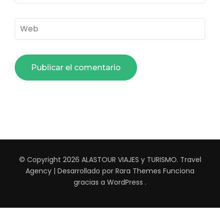
electrónico
*
Web
© Copyright 2026
ALASTOUR VIAJES y TURISMO
.
Travel
Agency | Desarrollado por
Rara Themes
Funciona
gracias a
WordPress
.