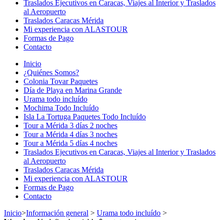
Traslados Ejecutivos en Caracas, Viajes al Interior y Traslados
al Aeropuerto
Traslados Caracas Mérida
Mi experiencia con ALASTOUR
Formas de Pago
Contacto
Inicio
¿Quiénes Somos?
Colonia Tovar Paquetes
Día de Playa en Marina Grande
Urama todo incluído
Mochima Todo Incluído
Isla La Tortuga Paquetes Todo Incluído
Tour a Mérida 3 días 2 noches
Tour a Mérida 4 días 3 noches
Tour a Mérida 5 días 4 noches
Traslados Ejecutivos en Caracas, Viajes al Interior y Traslados
al Aeropuerto
Traslados Caracas Mérida
Mi experiencia con ALASTOUR
Formas de Pago
Contacto
Inicio
>
Información general
>
Urama todo incluído
>