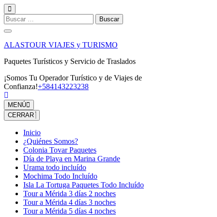
Saltar
al
Buscar:
contenido
(presiona
la
ALASTOUR VIAJES y TURISMO
tecla
Intro)
Paquetes Turísticos y Servicio de Traslados
¡Somos Tu Operador Turístico y de Viajes de
Confianza!
+584143223238
MENÚ
CERRAR
Inicio
¿Quiénes Somos?
Colonia Tovar Paquetes
Día de Playa en Marina Grande
Urama todo incluído
Mochima Todo Incluído
Isla La Tortuga Paquetes Todo Incluído
Tour a Mérida 3 días 2 noches
Tour a Mérida 4 días 3 noches
Tour a Mérida 5 días 4 noches