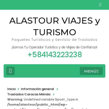
Saltar
al
contenido
ALASTOUR VIAJES y
(presiona
TURISMO
la
tecla
Paquetes Turísticos y Servicio de Traslados
Intro)
¡Somos Tu Operador Turístico y de Viajes de Confianza!
+584143223238
MENÚ
>
>
Inicio
Información general
>
Traslados Caracas Mérida
Warning
: Undefined variable $post_type in
/home/alastour/public_html/wp-