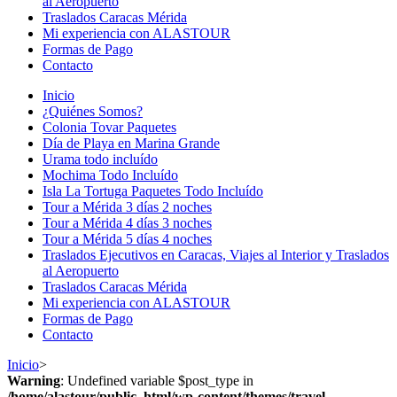
al Aeropuerto
Traslados Caracas Mérida
Mi experiencia con ALASTOUR
Formas de Pago
Contacto
Inicio
¿Quiénes Somos?
Colonia Tovar Paquetes
Día de Playa en Marina Grande
Urama todo incluído
Mochima Todo Incluído
Isla La Tortuga Paquetes Todo Incluído
Tour a Mérida 3 días 2 noches
Tour a Mérida 4 días 3 noches
Tour a Mérida 5 días 4 noches
Traslados Ejecutivos en Caracas, Viajes al Interior y Traslados
al Aeropuerto
Traslados Caracas Mérida
Mi experiencia con ALASTOUR
Formas de Pago
Contacto
Inicio
>
Warning
: Undefined variable $post_type in
/home/alastour/public_html/wp-content/themes/travel-