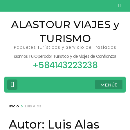
Saltar
al
contenido
ALASTOUR VIAJES y
(presiona
TURISMO
la
tecla
Paquetes Turísticos y Servicio de Traslados
Intro)
¡Somos Tu Operador Turístico y de Viajes de Confianza!
+584143223238
MENÚ
>
Inicio
Luis Alas
Autor:
Luis Alas