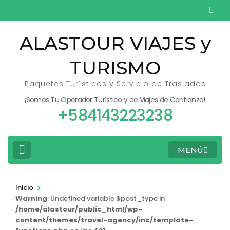
Saltar
al
contenido
ALASTOUR VIAJES y
(presiona
TURISMO
la
tecla
Paquetes Turísticos y Servicio de Traslados
Intro)
¡Somos Tu Operador Turístico y de Viajes de Confianza!
+584143223238
MENÚ
>
Inicio
Warning
: Undefined variable $post_type in
/home/alastour/public_html/wp-
content/themes/travel-agency/inc/template-