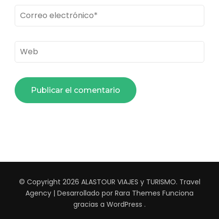
Correo
electrónico
*
Web
© Copyright 2026
ALASTOUR VIAJES y TURISMO
.
Travel
Agency | Desarrollado por
Rara Themes
Funciona
gracias a
WordPress
.