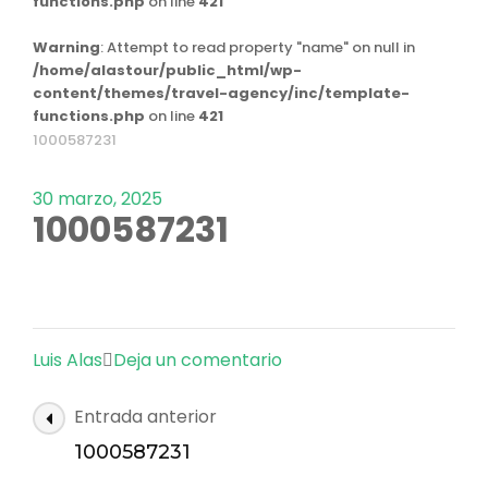
functions.php
on line
421
Warning
: Attempt to read property "name" on null in
/home/alastour/public_html/wp-
content/themes/travel-agency/inc/template-
functions.php
on line
421
1000587231
30 marzo, 2025
1000587231
en
Luis Alas
Deja un comentario
1000587231
Navegación
Entrada anterior
de
1000587231
las