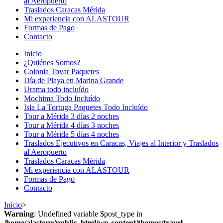
al Aeropuerto
Traslados Caracas Mérida
Mi experiencia con ALASTOUR
Formas de Pago
Contacto
Inicio
¿Quiénes Somos?
Colonia Tovar Paquetes
Día de Playa en Marina Grande
Urama todo incluído
Mochima Todo Incluído
Isla La Tortuga Paquetes Todo Incluído
Tour a Mérida 3 días 2 noches
Tour a Mérida 4 días 3 noches
Tour a Mérida 5 días 4 noches
Traslados Ejecutivos en Caracas, Viajes al Interior y Traslados
al Aeropuerto
Traslados Caracas Mérida
Mi experiencia con ALASTOUR
Formas de Pago
Contacto
Inicio
>
Warning
: Undefined variable $post_type in
/home/alastour/public_html/wp-content/themes/travel-