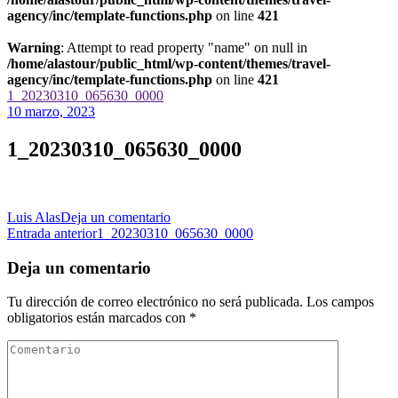
agency/inc/template-functions.php
on line
421
Warning
: Attempt to read property "name" on null in
/home/alastour/public_html/wp-content/themes/travel-
agency/inc/template-functions.php
on line
421
1_20230310_065630_0000
10 marzo, 2023
1_20230310_065630_0000
en
Luis Alas
Deja un comentario
Navegación
1_20230310_065630_0000
Entrada anterior
1_20230310_065630_0000
de
Deja un comentario
las
Tu dirección de correo electrónico no será publicada.
Los campos
entradas
obligatorios están marcados con
*
Comentario