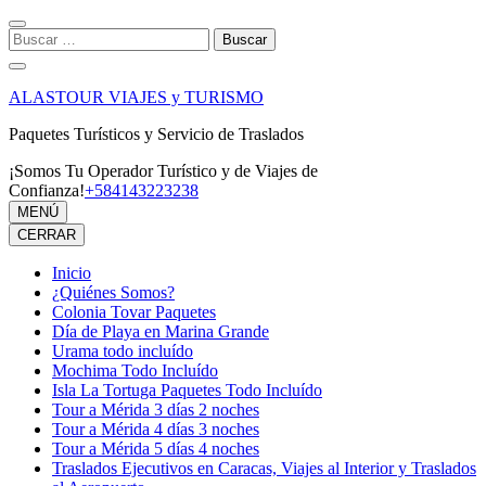
Saltar
al
Buscar:
contenido
(presiona
la
ALASTOUR VIAJES y TURISMO
tecla
Intro)
Paquetes Turísticos y Servicio de Traslados
¡Somos Tu Operador Turístico y de Viajes de
Confianza!
+584143223238
MENÚ
CERRAR
Inicio
¿Quiénes Somos?
Colonia Tovar Paquetes
Día de Playa en Marina Grande
Urama todo incluído
Mochima Todo Incluído
Isla La Tortuga Paquetes Todo Incluído
Tour a Mérida 3 días 2 noches
Tour a Mérida 4 días 3 noches
Tour a Mérida 5 días 4 noches
Traslados Ejecutivos en Caracas, Viajes al Interior y Traslados