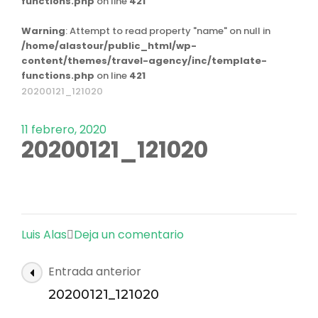
functions.php
on line
421
Warning
: Attempt to read property "name" on null in
/home/alastour/public_html/wp-
content/themes/travel-agency/inc/template-
functions.php
on line
421
20200121_121020
11 febrero, 2020
20200121_121020
en
Luis Alas
Deja un comentario
20200121_121020
Navegación
Entrada anterior
de
20200121_121020
las