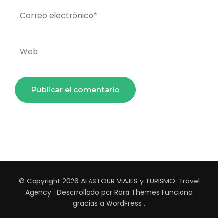
Correo
electrónico
*
Web
© Copyright 2026
ALASTOUR VIAJES y TURISMO
.
Travel
Agency | Desarrollado por
Rara Themes
Funciona
gracias a
WordPress
.