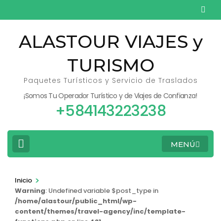
Saltar
al
contenido
ALASTOUR VIAJES y
(presiona
TURISMO
la
tecla
Paquetes Turísticos y Servicio de Traslados
Intro)
¡Somos Tu Operador Turístico y de Viajes de Confianza!
+584143223238
MENÚ
>
Inicio
Warning
: Undefined variable $post_type in
/home/alastour/public_html/wp-
content/themes/travel-agency/inc/template-