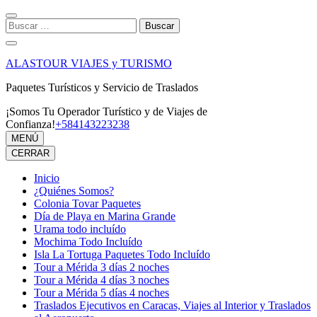
Saltar
al
Buscar:
contenido
(presiona
la
ALASTOUR VIAJES y TURISMO
tecla
Intro)
Paquetes Turísticos y Servicio de Traslados
¡Somos Tu Operador Turístico y de Viajes de
Confianza!
+584143223238
MENÚ
CERRAR
Inicio
¿Quiénes Somos?
Colonia Tovar Paquetes
Día de Playa en Marina Grande
Urama todo incluído
Mochima Todo Incluído
Isla La Tortuga Paquetes Todo Incluído
Tour a Mérida 3 días 2 noches
Tour a Mérida 4 días 3 noches
Tour a Mérida 5 días 4 noches
Traslados Ejecutivos en Caracas, Viajes al Interior y Traslados