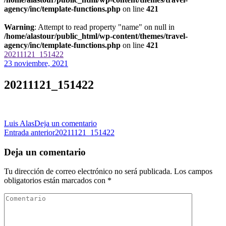
agency/inc/template-functions.php
on line
421
Warning
: Attempt to read property "name" on null in
/home/alastour/public_html/wp-content/themes/travel-
agency/inc/template-functions.php
on line
421
20211121_151422
23 noviembre, 2021
20211121_151422
en
Luis Alas
Deja un comentario
Navegación
20211121_151422
Entrada anterior
20211121_151422
de
Deja un comentario
las
Tu dirección de correo electrónico no será publicada.
Los campos
entradas
obligatorios están marcados con
*
Comentario