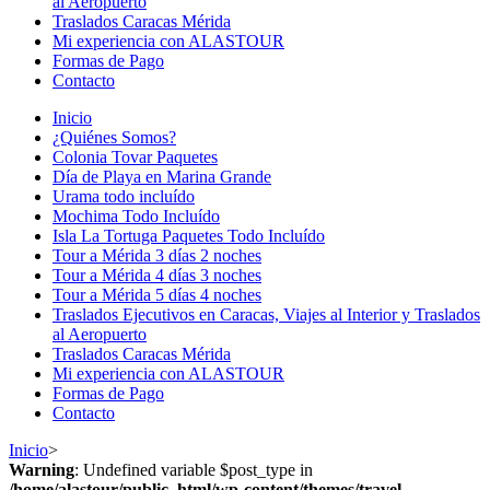
al Aeropuerto
Traslados Caracas Mérida
Mi experiencia con ALASTOUR
Formas de Pago
Contacto
Inicio
¿Quiénes Somos?
Colonia Tovar Paquetes
Día de Playa en Marina Grande
Urama todo incluído
Mochima Todo Incluído
Isla La Tortuga Paquetes Todo Incluído
Tour a Mérida 3 días 2 noches
Tour a Mérida 4 días 3 noches
Tour a Mérida 5 días 4 noches
Traslados Ejecutivos en Caracas, Viajes al Interior y Traslados
al Aeropuerto
Traslados Caracas Mérida
Mi experiencia con ALASTOUR
Formas de Pago
Contacto
Inicio
>
Warning
: Undefined variable $post_type in
/home/alastour/public_html/wp-content/themes/travel-