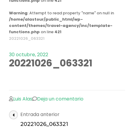
functions.php
on line
421
Warning
: Attempt to read property "name" on null in
/home/alastour/public_html/wp-
content/themes/travel-agency/inc/template-
functions.php
on line
421
20221026_063321
30 octubre, 2022
20221026_063321
en
Luis Alas
Deja un comentario
20221026_063321
Navegación
Entrada anterior
de
20221026_063321
las