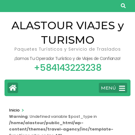
Saltar
al
contenido
ALASTOUR VIAJES y
(presiona
TURISMO
la
tecla
Paquetes Turísticos y Servicio de Traslados
Intro)
¡Somos Tu Operador Turístico y de Viajes de Confianza!
+584143223238
MENÚ
>
Inicio
Warning
: Undefined variable $post_type in
/home/alastour/public_html/wp-
content/themes/travel-agency/inc/template-