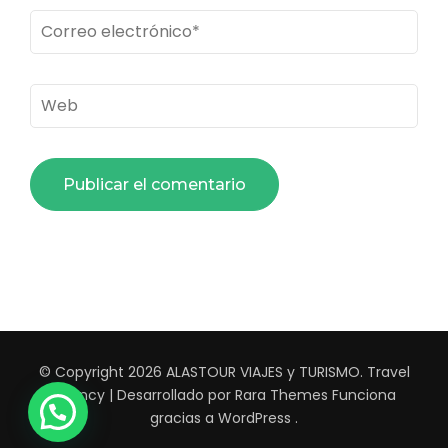
Correo
electrónico
*
Web
© Copyright 2026
ALASTOUR VIAJES y TURISMO
.
Travel
Agency | Desarrollado por
Rara Themes
Funciona
gracias a
WordPress
.