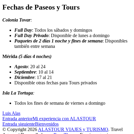
Fechas de Paseos y Tours
Colonia
Tovar
:
Full Day
: Todos los sábados y domingos
Full Day Privado
: Disponible de lunes a domingo
Paquetes de 2 días 1 noche y fines de semana
: Disponibles
también entre semana
Mérida
(5 días 4 noches)
Agosto
: 20 al 24
Septiembre
: 10 al 14
Diciembre
: 17 al 21
Disponible otras fechas para Tours privados
Isla La Tortuga
:
Todos los fines de semana de viernes a domingo
Luis Alas
Navegación
Entrada anterior
Mi experiencia con ALASTOUR
Entrada siguiente
Bienvenidos
de
© Copyright 2026
ALASTOUR VIAJES y TURISMO
.
Travel