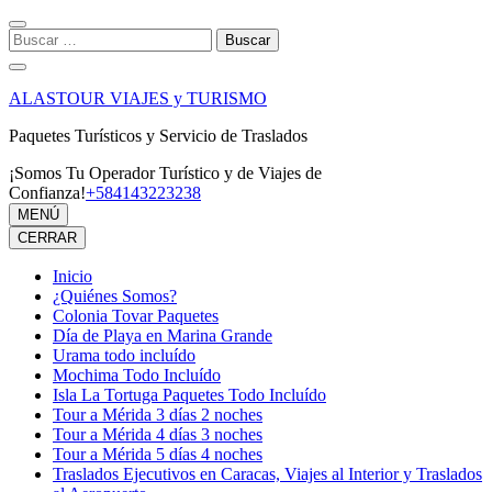
Saltar
al
Buscar:
contenido
(presiona
la
ALASTOUR VIAJES y TURISMO
tecla
Intro)
Paquetes Turísticos y Servicio de Traslados
¡Somos Tu Operador Turístico y de Viajes de
Confianza!
+584143223238
MENÚ
CERRAR
Inicio
¿Quiénes Somos?
Colonia Tovar Paquetes
Día de Playa en Marina Grande
Urama todo incluído
Mochima Todo Incluído
Isla La Tortuga Paquetes Todo Incluído
Tour a Mérida 3 días 2 noches
Tour a Mérida 4 días 3 noches
Tour a Mérida 5 días 4 noches
Traslados Ejecutivos en Caracas, Viajes al Interior y Traslados