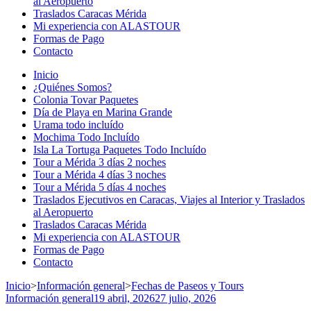
al Aeropuerto
Traslados Caracas Mérida
Mi experiencia con ALASTOUR
Formas de Pago
Contacto
Inicio
¿Quiénes Somos?
Colonia Tovar Paquetes
Día de Playa en Marina Grande
Urama todo incluído
Mochima Todo Incluído
Isla La Tortuga Paquetes Todo Incluído
Tour a Mérida 3 días 2 noches
Tour a Mérida 4 días 3 noches
Tour a Mérida 5 días 4 noches
Traslados Ejecutivos en Caracas, Viajes al Interior y Traslados
al Aeropuerto
Traslados Caracas Mérida
Mi experiencia con ALASTOUR
Formas de Pago
Contacto
Inicio
>
Información general
>
Fechas de Paseos y Tours
Información general
19 abril, 2026
27 julio, 2026