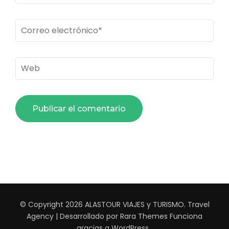
Correo
electrónico
*
Web
© Copyright 2026
ALASTOUR VIAJES y TURISMO
.
Travel
Agency | Desarrollado por
Rara Themes
Funciona
gracias a
WordPress
.