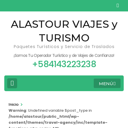
Saltar
al
contenido
ALASTOUR VIAJES y
(presiona
TURISMO
la
tecla
Paquetes Turísticos y Servicio de Traslados
Intro)
¡Somos Tu Operador Turístico y de Viajes de Confianza!
+584143223238
MENÚ
>
Inicio
Warning
: Undefined variable $post_type in
/home/alastour/public_html/wp-
content/themes/travel-agency/inc/template-