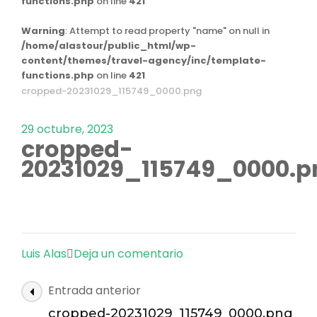
functions.php
on line
421
Warning
: Attempt to read property "name" on null in
/home/alastour/public_html/wp-
content/themes/travel-agency/inc/template-
functions.php
on line
421
cropped-20231029_115749_0000.png
29 octubre, 2023
cropped-
20231029_115749_0000.p
en
Luis Alas
Deja un comentario
cropped-
Navegación
Entrada anterior
20231029_115749_0000
de
cropped-20231029_115749_0000.png