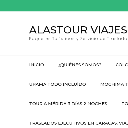
Saltar
al
contenido
ALASTOUR VIAJES
(presiona
la
Paquetes Turísticos y Servicio de Traslado
tecla
Intro)
INICIO
¿QUIÉNES SOMOS?
COLO
URAMA TODO INCLUÍDO
MOCHIMA T
TOUR A MÉRIDA 3 DÍAS 2 NOCHES
TO
TRASLADOS EJECUTIVOS EN CARACAS, VIA