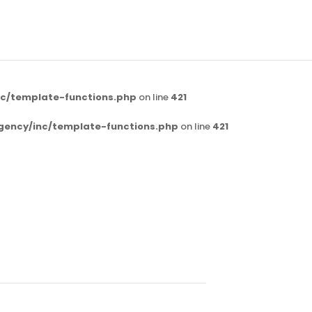
c/template-functions.php
on line
421
gency/inc/template-functions.php
on line
421