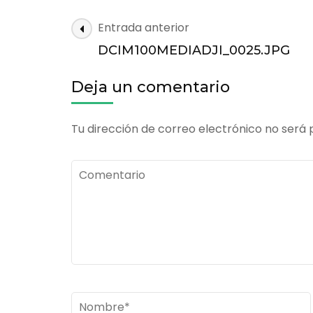
DCIM100MEDIA
Navegación
Entrada anterior
de
DCIM100MEDIADJI_0025.JPG
las
entradas
Deja un comentario
Tu dirección de correo electrónico no será 
Comentario
Nombre
*