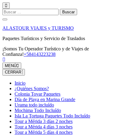
Saltar
al
Buscar:
contenido
(presiona
la
ALASTOUR VIAJES y TURISMO
tecla
Intro)
Paquetes Turísticos y Servicio de Traslados
¡Somos Tu Operador Turístico y de Viajes de
Confianza!
+584143223238
MENÚ
CERRAR
Inicio
¿Quiénes Somos?
Colonia Tovar Paquetes
Día de Playa en Marina Grande
Urama todo incluído
Mochima Todo Incluído
Isla La Tortuga Paquetes Todo Incluído
Tour a Mérida 3 días 2 noches
Tour a Mérida 4 días 3 noches
Tour a Mérida 5 días 4 noches