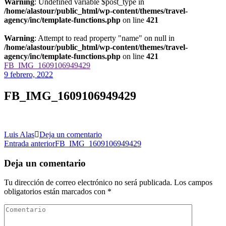
Warning
: Undefined variable $post_type in
/home/alastour/public_html/wp-content/themes/travel-
agency/inc/template-functions.php
on line
421
Warning
: Attempt to read property "name" on null in
/home/alastour/public_html/wp-content/themes/travel-
agency/inc/template-functions.php
on line
421
FB_IMG_1609106949429
9 febrero, 2022
FB_IMG_1609106949429
en
Luis Alas
Deja un comentario
Navegación
FB_IMG_1609106949429
Entrada anterior
FB_IMG_1609106949429
de
Deja un comentario
las
Tu dirección de correo electrónico no será publicada.
Los campos
entradas
obligatorios están marcados con
*
Comentario