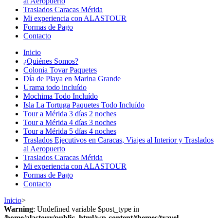
al Aeropuerto
Traslados Caracas Mérida
Mi experiencia con ALASTOUR
Formas de Pago
Contacto
Inicio
¿Quiénes Somos?
Colonia Tovar Paquetes
Día de Playa en Marina Grande
Urama todo incluído
Mochima Todo Incluído
Isla La Tortuga Paquetes Todo Incluído
Tour a Mérida 3 días 2 noches
Tour a Mérida 4 días 3 noches
Tour a Mérida 5 días 4 noches
Traslados Ejecutivos en Caracas, Viajes al Interior y Traslados
al Aeropuerto
Traslados Caracas Mérida
Mi experiencia con ALASTOUR
Formas de Pago
Contacto
Inicio
>
Warning
: Undefined variable $post_type in
/home/alastour/public_html/wp-content/themes/travel-