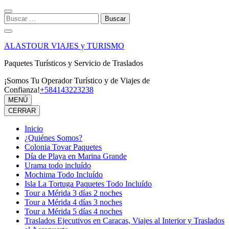
Saltar
al
Buscar:
contenido
(presiona
la
ALASTOUR VIAJES y TURISMO
tecla
Intro)
Paquetes Turísticos y Servicio de Traslados
¡Somos Tu Operador Turístico y de Viajes de
Confianza!
+584143223238
MENÚ
CERRAR
Inicio
¿Quiénes Somos?
Colonia Tovar Paquetes
Día de Playa en Marina Grande
Urama todo incluído
Mochima Todo Incluído
Isla La Tortuga Paquetes Todo Incluído
Tour a Mérida 3 días 2 noches
Tour a Mérida 4 días 3 noches
Tour a Mérida 5 días 4 noches
Traslados Ejecutivos en Caracas, Viajes al Interior y Traslados