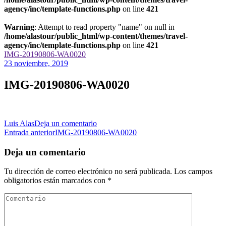
agency/inc/template-functions.php
on line
421
Warning
: Attempt to read property "name" on null in
/home/alastour/public_html/wp-content/themes/travel-
agency/inc/template-functions.php
on line
421
IMG-20190806-WA0020
23 noviembre, 2019
IMG-20190806-WA0020
en
Luis Alas
Deja un comentario
Navegación
IMG-
Entrada anterior
IMG-20190806-WA0020
20190806-
de
WA0020
Deja un comentario
las
Tu dirección de correo electrónico no será publicada.
Los campos
entradas
obligatorios están marcados con
*
Comentario