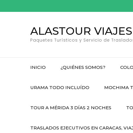
Saltar
al
contenido
ALASTOUR VIAJES
(presiona
la
Paquetes Turísticos y Servicio de Traslado
tecla
Intro)
INICIO
¿QUIÉNES SOMOS?
COLO
URAMA TODO INCLUÍDO
MOCHIMA T
TOUR A MÉRIDA 3 DÍAS 2 NOCHES
TO
TRASLADOS EJECUTIVOS EN CARACAS, VIA