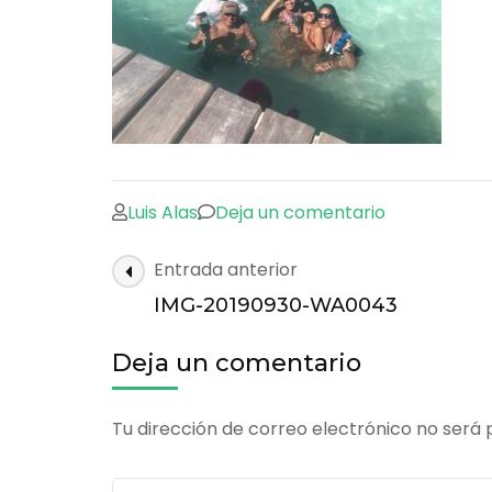
en
Luis Alas
Deja un comentario
IMG-
Navegación
Entrada anterior
20190930-
de
WA0043
IMG-20190930-WA0043
las
entradas
Deja un comentario
Tu dirección de correo electrónico no será 