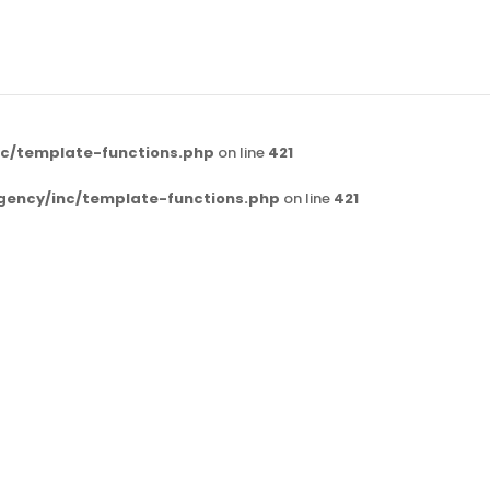
c/template-functions.php
on line
421
gency/inc/template-functions.php
on line
421