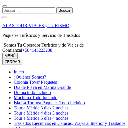
Saltar
al
Buscar:
contenido
(presiona
la
ALASTOUR VIAJES y TURISMO
tecla
Intro)
Paquetes Turísticos y Servicio de Traslados
¡Somos Tu Operador Turístico y de Viajes de
Confianza!
+584143223238
MENÚ
CERRAR
Inicio
¿Quiénes Somos?
Colonia Tovar Paquetes
Día de Playa en Marina Grande
Urama todo incluído
Mochima Todo Incluído
Isla La Tortuga Paquetes Todo Incluído
Tour a Mérida 3 días 2 noches
Tour a Mérida 4 días 3 noches
Tour a Mérida 5 días 4 noches
Traslados Ejecutivos en Caracas, Viajes al Interior y Traslados