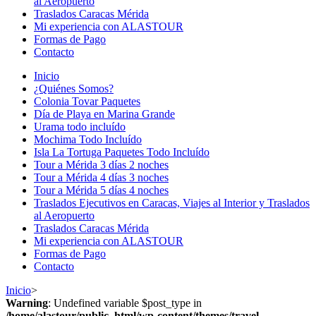
al Aeropuerto
Traslados Caracas Mérida
Mi experiencia con ALASTOUR
Formas de Pago
Contacto
Inicio
¿Quiénes Somos?
Colonia Tovar Paquetes
Día de Playa en Marina Grande
Urama todo incluído
Mochima Todo Incluído
Isla La Tortuga Paquetes Todo Incluído
Tour a Mérida 3 días 2 noches
Tour a Mérida 4 días 3 noches
Tour a Mérida 5 días 4 noches
Traslados Ejecutivos en Caracas, Viajes al Interior y Traslados
al Aeropuerto
Traslados Caracas Mérida
Mi experiencia con ALASTOUR
Formas de Pago
Contacto
Inicio
>
Warning
: Undefined variable $post_type in
/home/alastour/public_html/wp-content/themes/travel-