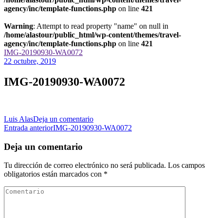
agency/inc/template-functions.php
on line
421
Warning
: Attempt to read property "name" on null in
/home/alastour/public_html/wp-content/themes/travel-
agency/inc/template-functions.php
on line
421
IMG-20190930-WA0072
22 octubre, 2019
IMG-20190930-WA0072
en
Luis Alas
Deja un comentario
Navegación
IMG-
Entrada anterior
IMG-20190930-WA0072
20190930-
de
WA0072
Deja un comentario
las
Tu dirección de correo electrónico no será publicada.
Los campos
entradas
obligatorios están marcados con
*
Comentario