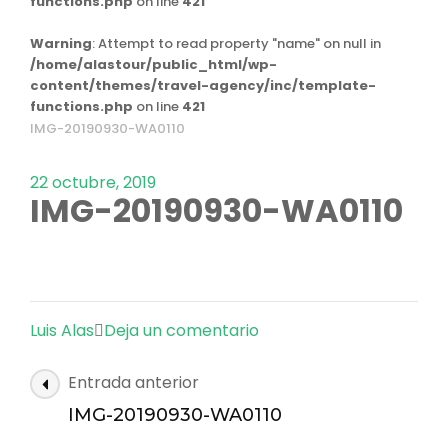
functions.php
on line
421
Warning
: Attempt to read property "name" on null in
/home/alastour/public_html/wp-
content/themes/travel-agency/inc/template-
functions.php
on line
421
IMG-20190930-WA0110
22 octubre, 2019
IMG-20190930-WA0110
en
Luis Alas
Deja un comentario
IMG-
Navegación
Entrada anterior
20190930-
de
WA0110
IMG-20190930-WA0110
las