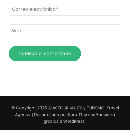
Correo
electrónico
*
Web
© Copyright 2026
ALASTOUR VIAJES y TURISMO
.
Travel
Agency | Desarrollado por
Rara Themes
Funciona
gracias a
WordPress
.