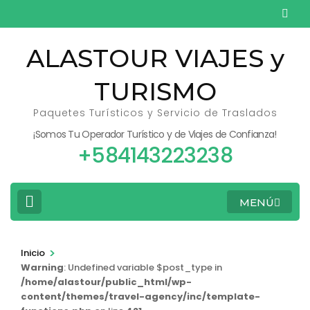
Saltar
al
contenido
ALASTOUR VIAJES y
(presiona
TURISMO
la
tecla
Paquetes Turísticos y Servicio de Traslados
Intro)
¡Somos Tu Operador Turístico y de Viajes de Confianza!
+584143223238
MENÚ
>
Inicio
Warning
: Undefined variable $post_type in
/home/alastour/public_html/wp-
content/themes/travel-agency/inc/template-