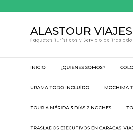
Saltar
al
contenido
ALASTOUR VIAJES
(presiona
la
Paquetes Turísticos y Servicio de Traslado
tecla
Intro)
INICIO
¿QUIÉNES SOMOS?
COLO
URAMA TODO INCLUÍDO
MOCHIMA T
TOUR A MÉRIDA 3 DÍAS 2 NOCHES
TO
TRASLADOS EJECUTIVOS EN CARACAS, VIA