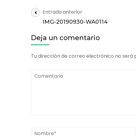
IMG-
Navegación
Entrada anterior
20190930-
de
WA0114
IMG-20190930-WA0114
las
entradas
Deja un comentario
Tu dirección de correo electrónico no será 
Comentario
Nombre
*