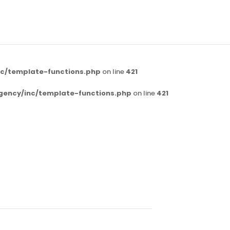
c/template-functions.php
on line
421
gency/inc/template-functions.php
on line
421