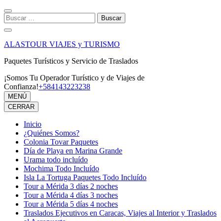
Saltar
al
Buscar:
contenido
(presiona
la
ALASTOUR VIAJES y TURISMO
tecla
Intro)
Paquetes Turísticos y Servicio de Traslados
¡Somos Tu Operador Turístico y de Viajes de
Confianza!
+584143223238
MENÚ
CERRAR
Inicio
¿Quiénes Somos?
Colonia Tovar Paquetes
Día de Playa en Marina Grande
Urama todo incluído
Mochima Todo Incluído
Isla La Tortuga Paquetes Todo Incluído
Tour a Mérida 3 días 2 noches
Tour a Mérida 4 días 3 noches
Tour a Mérida 5 días 4 noches
Traslados Ejecutivos en Caracas, Viajes al Interior y Traslados