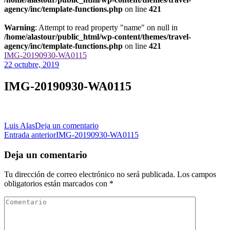
agency/inc/template-functions.php
on line
421
Warning
: Attempt to read property "name" on null in
/home/alastour/public_html/wp-content/themes/travel-
agency/inc/template-functions.php
on line
421
IMG-20190930-WA0115
22 octubre, 2019
IMG-20190930-WA0115
en
Luis Alas
Deja un comentario
Navegación
IMG-
Entrada anterior
IMG-20190930-WA0115
20190930-
de
WA0115
Deja un comentario
las
Tu dirección de correo electrónico no será publicada.
Los campos
entradas
obligatorios están marcados con
*
Comentario