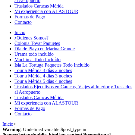
al Aeropuerto
Traslados Caracas Mérida
Mi experiencia con ALASTOUR
Formas de Pago
Contacto
Inicio
¿Quiénes Somos?
Colonia Tovar Paquetes
Día de Playa en Marina Grande
Urama todo incluído
Mochima Todo Incluído
Isla La Tortuga Paquetes Todo Incluído
Tour a Mérida 3 días 2 noches
Tour a Mérida 4 días 3 noches
Tour a Mérida 5 días 4 noches
Traslados Ejecutivos en Caracas, Viajes al Interior y Traslados
al Aeropuerto
Traslados Caracas Mérida
Mi experiencia con ALASTOUR
Formas de Pago
Contacto
Inicio
>
Warning
: Undefined variable $post_type in
/home/alastour/public_html/wp-content/themes/travel-