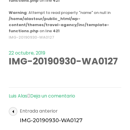
functions.php
on line
421
Warning
: Attempt to read property "name" on null in
/home/alastour/public_html/wp-
content/themes/travel-agency/inc/template-
functions.php
on line
421
IMG-20190930-WA0127
22 octubre, 2019
IMG-20190930-WA0127
en
Luis Alas
Deja un comentario
IMG-
Navegación
Entrada anterior
20190930-
de
WA0127
IMG-20190930-WA0127
las