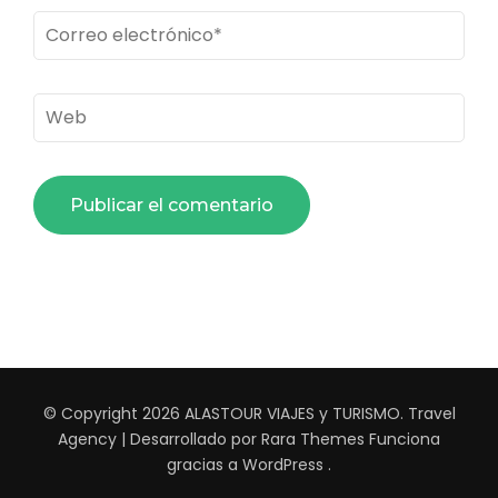
Correo
electrónico
*
Web
© Copyright 2026
ALASTOUR VIAJES y TURISMO
.
Travel
Agency | Desarrollado por
Rara Themes
Funciona
gracias a
WordPress
.