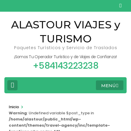
Saltar
al
contenido
ALASTOUR VIAJES y
(presiona
TURISMO
la
tecla
Paquetes Turísticos y Servicio de Traslados
Intro)
¡Somos Tu Operador Turístico y de Viajes de Confianza!
+584143223238
MENÚ
>
Inicio
Warning
: Undefined variable $post_type in
/home/alastour/public_html/wp-
content/themes/travel-agency/inc/template-