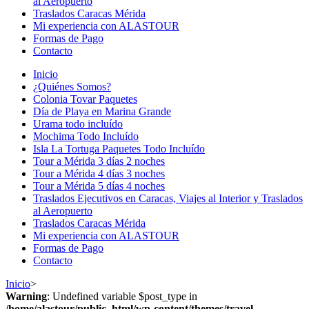
al Aeropuerto
Traslados Caracas Mérida
Mi experiencia con ALASTOUR
Formas de Pago
Contacto
Inicio
¿Quiénes Somos?
Colonia Tovar Paquetes
Día de Playa en Marina Grande
Urama todo incluído
Mochima Todo Incluído
Isla La Tortuga Paquetes Todo Incluído
Tour a Mérida 3 días 2 noches
Tour a Mérida 4 días 3 noches
Tour a Mérida 5 días 4 noches
Traslados Ejecutivos en Caracas, Viajes al Interior y Traslados
al Aeropuerto
Traslados Caracas Mérida
Mi experiencia con ALASTOUR
Formas de Pago
Contacto
Inicio
>
Warning
: Undefined variable $post_type in
/home/alastour/public_html/wp-content/themes/travel-