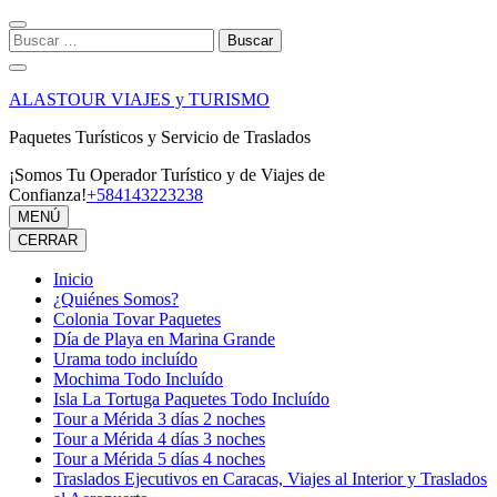
Saltar
al
Buscar:
contenido
(presiona
la
ALASTOUR VIAJES y TURISMO
tecla
Intro)
Paquetes Turísticos y Servicio de Traslados
¡Somos Tu Operador Turístico y de Viajes de
Confianza!
+584143223238
MENÚ
CERRAR
Inicio
¿Quiénes Somos?
Colonia Tovar Paquetes
Día de Playa en Marina Grande
Urama todo incluído
Mochima Todo Incluído
Isla La Tortuga Paquetes Todo Incluído
Tour a Mérida 3 días 2 noches
Tour a Mérida 4 días 3 noches
Tour a Mérida 5 días 4 noches
Traslados Ejecutivos en Caracas, Viajes al Interior y Traslados