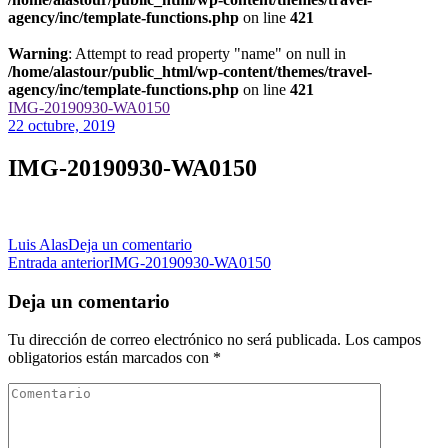
agency/inc/template-functions.php
on line
421
Warning
: Attempt to read property "name" on null in
/home/alastour/public_html/wp-content/themes/travel-
agency/inc/template-functions.php
on line
421
IMG-20190930-WA0150
22 octubre, 2019
IMG-20190930-WA0150
en
Luis Alas
Deja un comentario
Navegación
IMG-
Entrada anterior
IMG-20190930-WA0150
20190930-
de
WA0150
Deja un comentario
las
Tu dirección de correo electrónico no será publicada.
Los campos
entradas
obligatorios están marcados con
*
Comentario