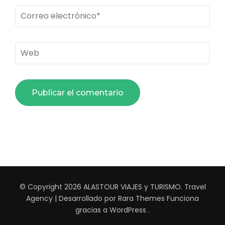
Correo
electrónico
*
Web
© Copyright 2026
ALASTOUR VIAJES y TURISMO
.
Travel
Agency | Desarrollado por
Rara Themes
Funciona
gracias a
WordPress
.