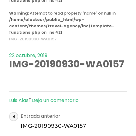
functions.php
on line
421
Warning
: Attempt to read property "name" on null in
/home/alastour/public_html/wp-
content/themes/travel-agency/inc/template-
functions.php
on line
421
IMG-20190930-WA0157
22 octubre, 2019
IMG-20190930-WA0157
en
Luis Alas
Deja un comentario
IMG-
Navegación
Entrada anterior
20190930-
de
WA0157
IMG-20190930-WA0157
las