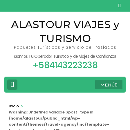
Saltar
al
contenido
ALASTOUR VIAJES y
(presiona
TURISMO
la
tecla
Paquetes Turísticos y Servicio de Traslados
Intro)
¡Somos Tu Operador Turístico y de Viajes de Confianza!
+584143223238
MENÚ
>
Inicio
Warning
: Undefined variable $post_type in
/home/alastour/public_html/wp-
content/themes/travel-agency/inc/template-