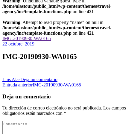
Warning
: Undefined variable $post_type in
/home/alastour/public_html/wp-content/themes/travel-
agency/inc/template-functions.php
on line
421
Warning
: Attempt to read property "name" on null in
/home/alastour/public_html/wp-content/themes/travel-
agency/inc/template-functions.php
on line
421
IMG-20190930-WA0165
22 octubre, 2019
IMG-20190930-WA0165
en
Luis Alas
Deja un comentario
Navegación
IMG-
Entrada anterior
IMG-20190930-WA0165
20190930-
de
WA0165
Deja un comentario
las
Tu dirección de correo electrónico no será publicada.
Los campos
entradas
obligatorios están marcados con
*
Comentario