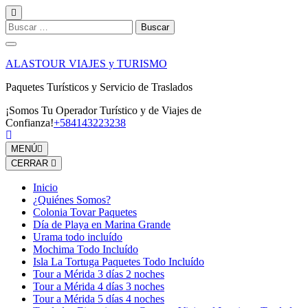
Saltar
al
Buscar:
contenido
(presiona
la
ALASTOUR VIAJES y TURISMO
tecla
Intro)
Paquetes Turísticos y Servicio de Traslados
¡Somos Tu Operador Turístico y de Viajes de
Confianza!
+584143223238
MENÚ
CERRAR
Inicio
¿Quiénes Somos?
Colonia Tovar Paquetes
Día de Playa en Marina Grande
Urama todo incluído
Mochima Todo Incluído
Isla La Tortuga Paquetes Todo Incluído
Tour a Mérida 3 días 2 noches
Tour a Mérida 4 días 3 noches
Tour a Mérida 5 días 4 noches