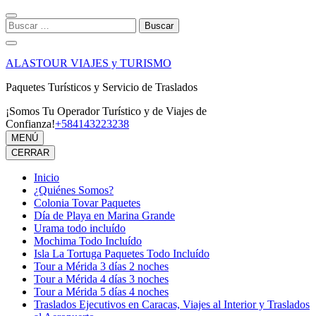
Saltar
al
Buscar:
contenido
(presiona
la
ALASTOUR VIAJES y TURISMO
tecla
Intro)
Paquetes Turísticos y Servicio de Traslados
¡Somos Tu Operador Turístico y de Viajes de
Confianza!
+584143223238
MENÚ
CERRAR
Inicio
¿Quiénes Somos?
Colonia Tovar Paquetes
Día de Playa en Marina Grande
Urama todo incluído
Mochima Todo Incluído
Isla La Tortuga Paquetes Todo Incluído
Tour a Mérida 3 días 2 noches
Tour a Mérida 4 días 3 noches
Tour a Mérida 5 días 4 noches
Traslados Ejecutivos en Caracas, Viajes al Interior y Traslados