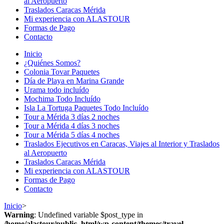
al Aeropuerto
Traslados Caracas Mérida
Mi experiencia con ALASTOUR
Formas de Pago
Contacto
Inicio
¿Quiénes Somos?
Colonia Tovar Paquetes
Día de Playa en Marina Grande
Urama todo incluído
Mochima Todo Incluído
Isla La Tortuga Paquetes Todo Incluído
Tour a Mérida 3 días 2 noches
Tour a Mérida 4 días 3 noches
Tour a Mérida 5 días 4 noches
Traslados Ejecutivos en Caracas, Viajes al Interior y Traslados
al Aeropuerto
Traslados Caracas Mérida
Mi experiencia con ALASTOUR
Formas de Pago
Contacto
Inicio
>
Warning
: Undefined variable $post_type in
/home/alastour/public_html/wp-content/themes/travel-