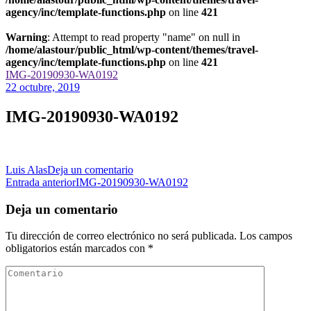
agency/inc/template-functions.php
on line
421
Warning
: Attempt to read property "name" on null in
/home/alastour/public_html/wp-content/themes/travel-
agency/inc/template-functions.php
on line
421
IMG-20190930-WA0192
22 octubre, 2019
IMG-20190930-WA0192
en
Luis Alas
Deja un comentario
Navegación
IMG-
Entrada anterior
IMG-20190930-WA0192
20190930-
de
WA0192
Deja un comentario
las
Tu dirección de correo electrónico no será publicada.
Los campos
entradas
obligatorios están marcados con
*
Comentario