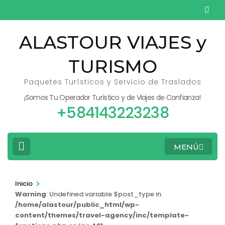
Saltar
al
contenido
ALASTOUR VIAJES y
(presiona
TURISMO
la
tecla
Paquetes Turísticos y Servicio de Traslados
Intro)
¡Somos Tu Operador Turístico y de Viajes de Confianza!
+584143223238
MENÚ
>
Inicio
Warning
: Undefined variable $post_type in
/home/alastour/public_html/wp-
content/themes/travel-agency/inc/template-