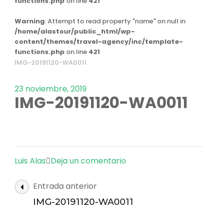
functions.php
on line
421
Warning
: Attempt to read property "name" on null in
/home/alastour/public_html/wp-
content/themes/travel-agency/inc/template-
functions.php
on line
421
IMG-20191120-WA0011
23 noviembre, 2019
IMG-20191120-WA0011
en
Luis Alas
Deja un comentario
IMG-
Navegación
Entrada anterior
20191120-
de
WA0011
IMG-20191120-WA0011
las