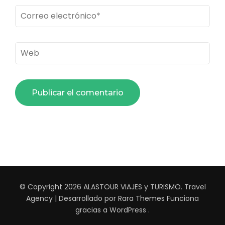
Correo
electrónico
*
Web
© Copyright 2026
ALASTOUR VIAJES y TURISMO
.
Travel
Agency | Desarrollado por
Rara Themes
Funciona
gracias a
WordPress
.