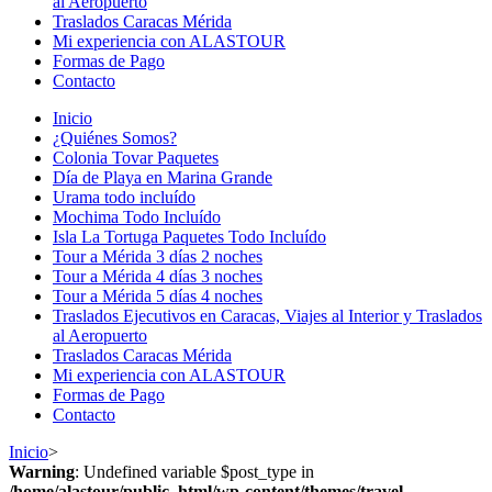
al Aeropuerto
Traslados Caracas Mérida
Mi experiencia con ALASTOUR
Formas de Pago
Contacto
Inicio
¿Quiénes Somos?
Colonia Tovar Paquetes
Día de Playa en Marina Grande
Urama todo incluído
Mochima Todo Incluído
Isla La Tortuga Paquetes Todo Incluído
Tour a Mérida 3 días 2 noches
Tour a Mérida 4 días 3 noches
Tour a Mérida 5 días 4 noches
Traslados Ejecutivos en Caracas, Viajes al Interior y Traslados
al Aeropuerto
Traslados Caracas Mérida
Mi experiencia con ALASTOUR
Formas de Pago
Contacto
Inicio
>
Warning
: Undefined variable $post_type in
/home/alastour/public_html/wp-content/themes/travel-