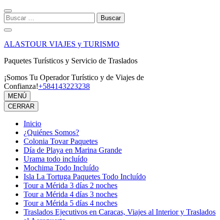
Saltar
al
Buscar:
contenido
(presiona
la
ALASTOUR VIAJES y TURISMO
tecla
Intro)
Paquetes Turísticos y Servicio de Traslados
¡Somos Tu Operador Turístico y de Viajes de
Confianza!
+584143223238
MENÚ
CERRAR
Inicio
¿Quiénes Somos?
Colonia Tovar Paquetes
Día de Playa en Marina Grande
Urama todo incluído
Mochima Todo Incluído
Isla La Tortuga Paquetes Todo Incluído
Tour a Mérida 3 días 2 noches
Tour a Mérida 4 días 3 noches
Tour a Mérida 5 días 4 noches
Traslados Ejecutivos en Caracas, Viajes al Interior y Traslados