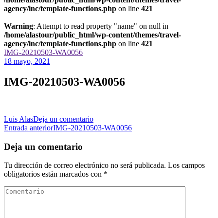
agency/inc/template-functions.php
on line
421
Warning
: Attempt to read property "name" on null in
/home/alastour/public_html/wp-content/themes/travel-
agency/inc/template-functions.php
on line
421
IMG-20210503-WA0056
18 mayo, 2021
IMG-20210503-WA0056
en
Luis Alas
Deja un comentario
Navegación
IMG-
Entrada anterior
IMG-20210503-WA0056
20210503-
de
WA0056
Deja un comentario
las
Tu dirección de correo electrónico no será publicada.
Los campos
entradas
obligatorios están marcados con
*
Comentario