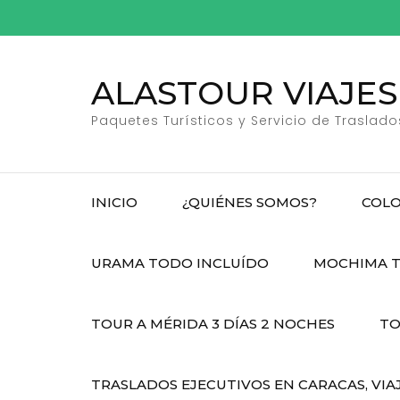
Saltar
al
contenido
ALASTOUR VIAJES
(presiona
la
Paquetes Turísticos y Servicio de Traslado
tecla
Intro)
INICIO
¿QUIÉNES SOMOS?
COLO
URAMA TODO INCLUÍDO
MOCHIMA T
TOUR A MÉRIDA 3 DÍAS 2 NOCHES
TO
TRASLADOS EJECUTIVOS EN CARACAS, VIA