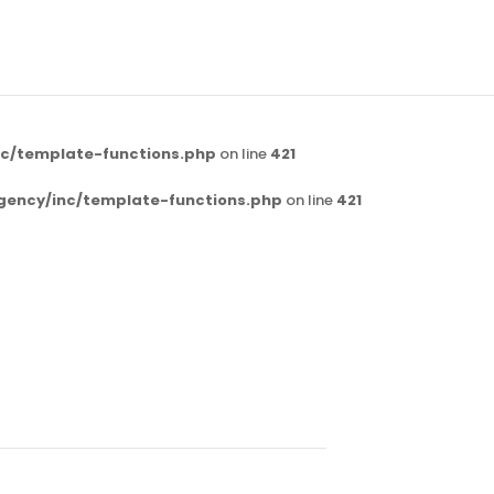
c/template-functions.php
on line
421
gency/inc/template-functions.php
on line
421