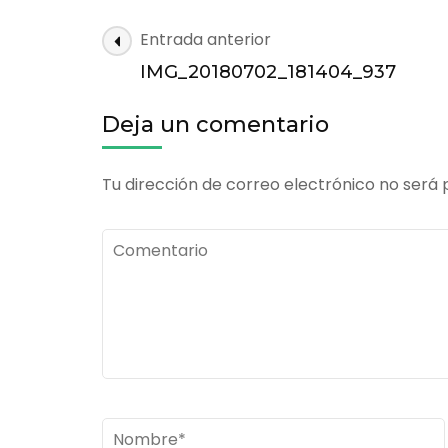
IMG_20180702
Navegación
Entrada anterior
de
IMG_20180702_181404_937
las
entradas
Deja un comentario
Tu dirección de correo electrónico no será 
Comentario
Nombre
*