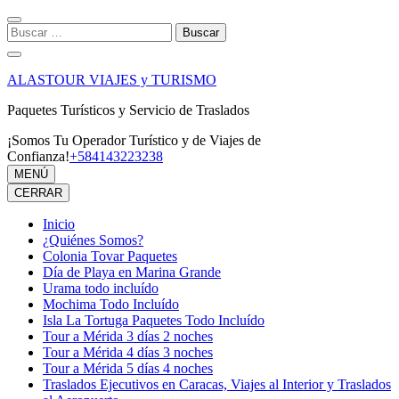
Saltar
al
Buscar:
contenido
(presiona
la
ALASTOUR VIAJES y TURISMO
tecla
Intro)
Paquetes Turísticos y Servicio de Traslados
¡Somos Tu Operador Turístico y de Viajes de
Confianza!
+584143223238
MENÚ
CERRAR
Inicio
¿Quiénes Somos?
Colonia Tovar Paquetes
Día de Playa en Marina Grande
Urama todo incluído
Mochima Todo Incluído
Isla La Tortuga Paquetes Todo Incluído
Tour a Mérida 3 días 2 noches
Tour a Mérida 4 días 3 noches
Tour a Mérida 5 días 4 noches
Traslados Ejecutivos en Caracas, Viajes al Interior y Traslados