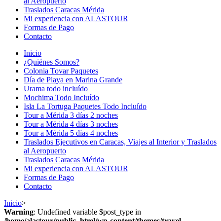
al Aeropuerto
Traslados Caracas Mérida
Mi experiencia con ALASTOUR
Formas de Pago
Contacto
Inicio
¿Quiénes Somos?
Colonia Tovar Paquetes
Día de Playa en Marina Grande
Urama todo incluído
Mochima Todo Incluído
Isla La Tortuga Paquetes Todo Incluído
Tour a Mérida 3 días 2 noches
Tour a Mérida 4 días 3 noches
Tour a Mérida 5 días 4 noches
Traslados Ejecutivos en Caracas, Viajes al Interior y Traslados
al Aeropuerto
Traslados Caracas Mérida
Mi experiencia con ALASTOUR
Formas de Pago
Contacto
Inicio
>
Warning
: Undefined variable $post_type in
/home/alastour/public_html/wp-content/themes/travel-