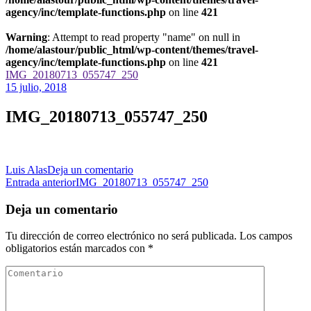
agency/inc/template-functions.php
on line
421
Warning
: Attempt to read property "name" on null in
/home/alastour/public_html/wp-content/themes/travel-
agency/inc/template-functions.php
on line
421
IMG_20180713_055747_250
15 julio, 2018
IMG_20180713_055747_250
en
Luis Alas
Deja un comentario
Navegación
IMG_20180713_055747_250
Entrada anterior
IMG_20180713_055747_250
de
Deja un comentario
las
Tu dirección de correo electrónico no será publicada.
Los campos
entradas
obligatorios están marcados con
*
Comentario