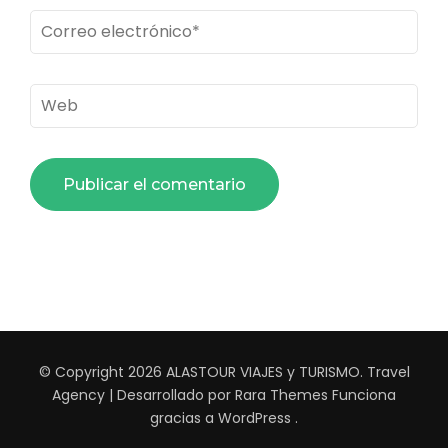
Correo
electrónico
*
Web
© Copyright 2026
ALASTOUR VIAJES y TURISMO
.
Travel
Agency | Desarrollado por
Rara Themes
Funciona
gracias a
WordPress
.