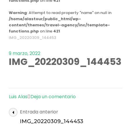
functions.php
on line
421
Warning
: Attempt to read property "name" on null in
/home/alastour/public_html/wp-
content/themes/travel-agency/inc/template-
functions.php
on line
421
IMG_20220309_144453
9 marzo, 2022
IMG_20220309_144453
en
Luis Alas
Deja un comentario
IMG_20220309_144453
Navegación
Entrada anterior
de
IMG_20220309_144453
las