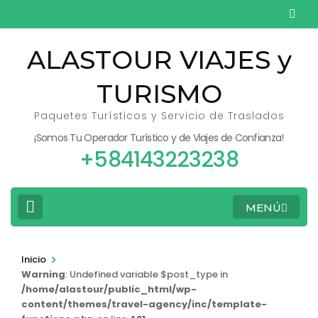
Saltar
al
contenido
ALASTOUR VIAJES y
(presiona
TURISMO
la
tecla
Paquetes Turísticos y Servicio de Traslados
Intro)
¡Somos Tu Operador Turístico y de Viajes de Confianza!
+584143223238
MENÚ
>
Inicio
Warning
: Undefined variable $post_type in
/home/alastour/public_html/wp-
content/themes/travel-agency/inc/template-