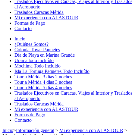
Traslados Ejecutivos en Caracas, Viajes al Interior y Traslados
al Aeropuerto
Traslados Caracas Mérida
Mi experiencia con ALASTOUR
Formas de Pago
Contacto
Inicio
¿Quiénes Somos?
Colonia Tovar Paquetes
Día de Playa en Marina Grande
Urama todo incluído
Mochima Todo Incluído
Isla La Tortuga Paquetes Todo Incluído
Tour a Mérida 3 días 2 noches
Tour a Mérida 4 días 3 noches
Tour a Mérida 5 días 4 noches
Traslados Ejecutivos en Caracas, Viajes al Interior y Traslados
al Aeropuerto
Traslados Caracas Mérida
Mi experiencia con ALASTOUR
Formas de Pago
Contacto
Inicio
>
Información general
>
Mi experiencia con ALASTOUR
>