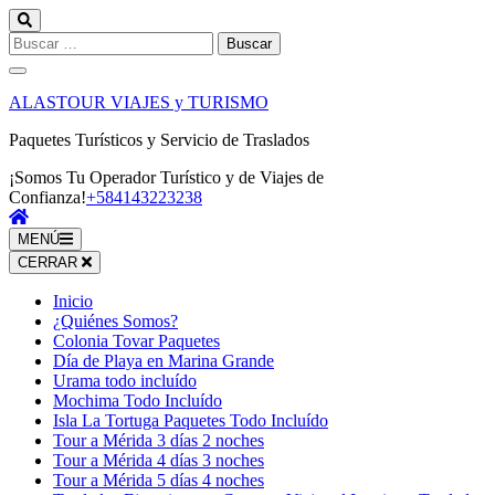
Saltar
al
Buscar:
contenido
(presiona
la
ALASTOUR VIAJES y TURISMO
tecla
Intro)
Paquetes Turísticos y Servicio de Traslados
¡Somos Tu Operador Turístico y de Viajes de
Confianza!
+584143223238
MENÚ
CERRAR
Inicio
¿Quiénes Somos?
Colonia Tovar Paquetes
Día de Playa en Marina Grande
Urama todo incluído
Mochima Todo Incluído
Isla La Tortuga Paquetes Todo Incluído
Tour a Mérida 3 días 2 noches
Tour a Mérida 4 días 3 noches
Tour a Mérida 5 días 4 noches