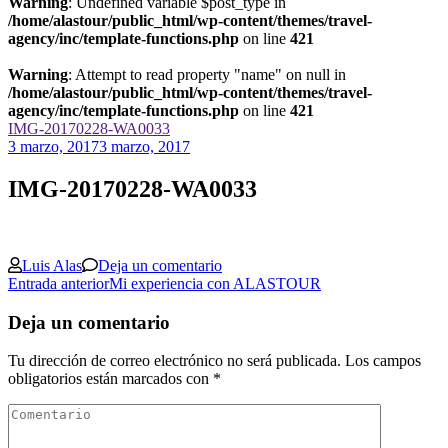
Warning
: Undefined variable $post_type in
/home/alastour/public_html/wp-content/themes/travel-
agency/inc/template-functions.php
on line
421
Warning
: Attempt to read property "name" on null in
/home/alastour/public_html/wp-content/themes/travel-
agency/inc/template-functions.php
on line
421
IMG-20170228-WA0033
3 marzo, 2017
3 marzo, 2017
IMG-20170228-WA0033
en
Luis Alas
Deja un comentario
Navegación
IMG-
Entrada anterior
Mi experiencia con ALASTOUR
20170228-
de
WA0033
Deja un comentario
las
Tu dirección de correo electrónico no será publicada.
Los campos
entradas
obligatorios están marcados con
*
Comentario