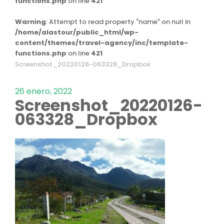
functions.php
on line
421
Warning
: Attempt to read property "name" on null in
/home/alastour/public_html/wp-
content/themes/travel-agency/inc/template-
functions.php
on line
421
Screenshot_20220126-063328_Dropbox
26 enero, 2022
Screenshot_20220126-
063328_Dropbox