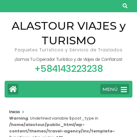
Saltar
al
contenido
ALASTOUR VIAJES y
(presiona
TURISMO
la
tecla
Paquetes Turísticos y Servicio de Traslados
Intro)
¡Somos Tu Operador Turístico y de Viajes de Confianza!
+584143223238
MENÚ
>
Inicio
Warning
: Undefined variable $post_type in
/home/alastour/public_html/wp-
content/themes/travel-agency/inc/template-