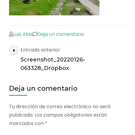
en
Luis Alas
Deja un comentario
Screenshot_2022012
Navegación
Entrada anterior
063328_Dropbox
de
Screenshot_20220126-
las
063328_Dropbox
entradas
Deja un comentario
Tu dirección de correo electrónico no será
publicada.
Los campos obligatorios están
marcados con
*