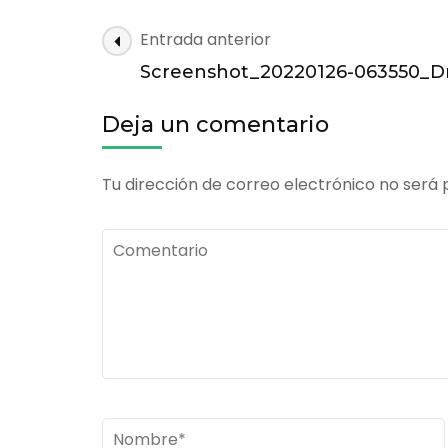
Screenshot_2
Navegación
Entrada anterior
063550_Drop
de
Screenshot_20220126-063550_D
las
entradas
Deja un comentario
Tu dirección de correo electrónico no será 
Comentario
Nombre
*