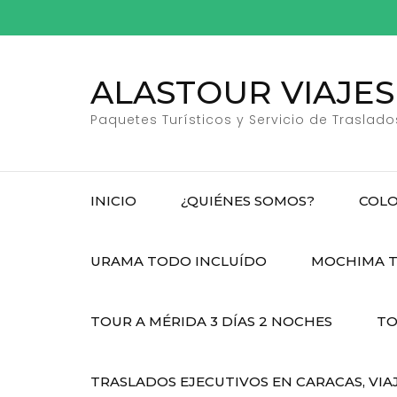
Saltar
al
contenido
ALASTOUR VIAJES
(presiona
la
Paquetes Turísticos y Servicio de Traslado
tecla
Intro)
INICIO
¿QUIÉNES SOMOS?
COLO
URAMA TODO INCLUÍDO
MOCHIMA T
TOUR A MÉRIDA 3 DÍAS 2 NOCHES
TO
TRASLADOS EJECUTIVOS EN CARACAS, VIA