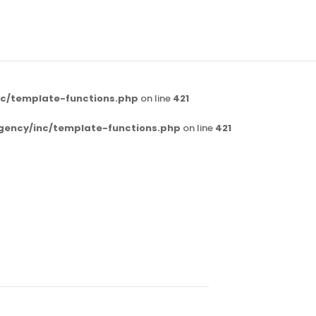
c/template-functions.php
on line
421
gency/inc/template-functions.php
on line
421