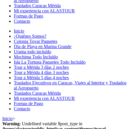
al Aeropuerto
Traslados Caracas Mérida
Mi experiencia con ALASTOUR
Formas de Pago
Contacto
Inicio
¿Quiénes Somos?
Colonia Tovar Paquetes
Día de Playa en Marina Grande
Urama todo incluído
Mochima Todo Incluído
Isla La Tortuga Paquetes Todo Incluído
Tour a Mérida 3 días 2 noches
Tour a Mérida 4 días 3 noches
Tour a Mérida 5 días 4 noches
Traslados Ejecutivos en Caracas, Viajes al Interior y Traslados
al Aeropuerto
Traslados Caracas Mérida
Mi experiencia con ALASTOUR
Formas de Pago
Contacto
Inicio
>
Warning
: Undefined variable $post_type in
/home/alastour/public_html/wp-content/themes/travel-