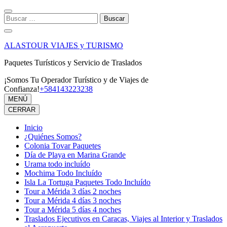
Saltar
al
Buscar:
contenido
(presiona
la
ALASTOUR VIAJES y TURISMO
tecla
Intro)
Paquetes Turísticos y Servicio de Traslados
¡Somos Tu Operador Turístico y de Viajes de
Confianza!
+584143223238
MENÚ
CERRAR
Inicio
¿Quiénes Somos?
Colonia Tovar Paquetes
Día de Playa en Marina Grande
Urama todo incluído
Mochima Todo Incluído
Isla La Tortuga Paquetes Todo Incluído
Tour a Mérida 3 días 2 noches
Tour a Mérida 4 días 3 noches
Tour a Mérida 5 días 4 noches
Traslados Ejecutivos en Caracas, Viajes al Interior y Traslados