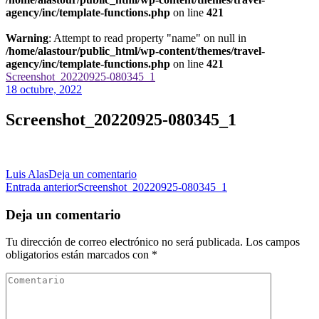
agency/inc/template-functions.php
on line
421
Warning
: Attempt to read property "name" on null in
/home/alastour/public_html/wp-content/themes/travel-
agency/inc/template-functions.php
on line
421
Screenshot_20220925-080345_1
18 octubre, 2022
Screenshot_20220925-080345_1
en
Luis Alas
Deja un comentario
Navegación
Screenshot_20220925-
Entrada anterior
Screenshot_20220925-080345_1
080345_1
de
Deja un comentario
las
Tu dirección de correo electrónico no será publicada.
Los campos
entradas
obligatorios están marcados con
*
Comentario